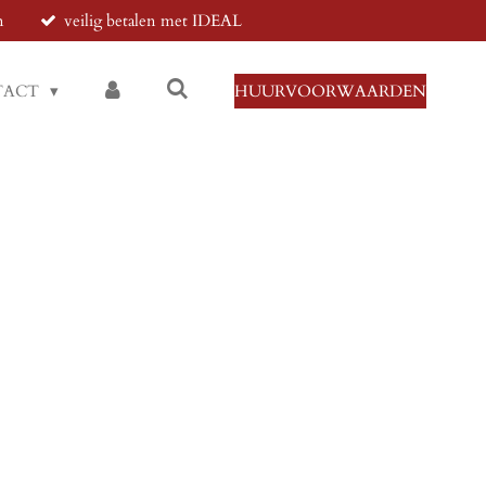
n
veilig betalen met IDEAL
TACT
HUURVOORWAARDEN