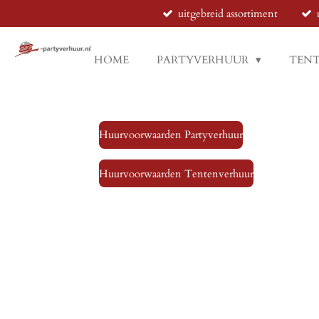
uitgebreid assortiment
Ga
direct
naar
HOME
PARTYVERHUUR
TEN
de
hoofdinhoud
Huurvoorwaarden Partyverhuur
Huurvoorwaarden Tentenverhuur