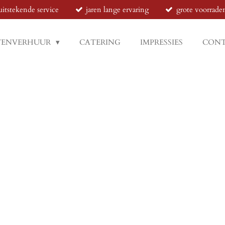
uitstekende service
jaren lange ervaring
grote voorrade
TENVERHUUR
CATERING
IMPRESSIES
CON