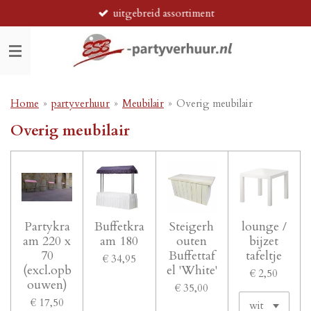
uitgebreid assortiment
Ga
direct
naar
de
hoofdinhoud
Home
»
partyverhuur
»
Meubilair
»
Overig meubilair
Overig meubilair
Partykra
Buffetkra
Steigerh
lounge /
am 220 x
am 180
outen
bijzet
70
Buffettaf
tafeltje
€ 34,95
(excl.opb
el 'White'
€ 2,50
ouwen)
€ 35,00
€ 17,50