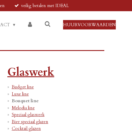
den
veilig betalen met IDEAL
TACT
HUURVOORWAARDEN
Glaswerk
Budget line
Luxe line
Bouquet line
Melodia line
Speciaal glaswerk
Bier speciaal glazen
Cocktail glazen