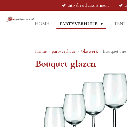
uitgebreid assortiment
u
Ga
direct
naar
HOME
PARTYVERHUUR
TENT
de
hoofdinhoud
Home
»
partyverhuur
»
Glaswerk
»
Bouquet line
Bouquet glazen