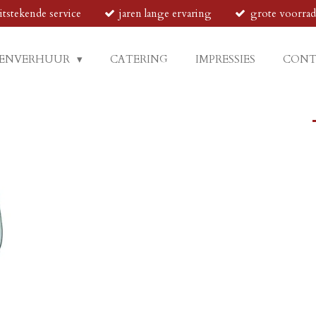
itstekende service
jaren lange ervaring
grote voorra
ENVERHUUR
CATERING
IMPRESSIES
CON