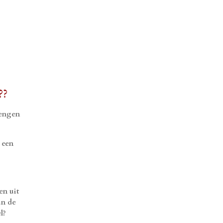
??
rengen
 een
en uit
an de
l?