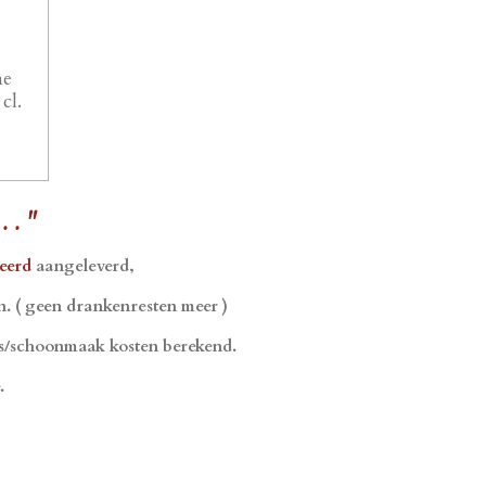
ne
cl.
. . "
leerd
aangeleverd,
n. ( geen drankenresten meer )
as/schoonmaak kosten berekend.
.