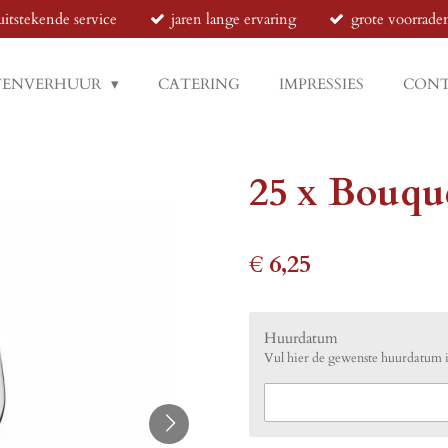
uitstekende service
jaren lange ervaring
grote voorrade
TENVERHUUR
CATERING
IMPRESSIES
CON
25 x Bouque
€ 6,25
Huurdatum
Vul hier de gewenste huurdatum