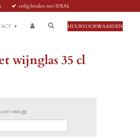
n
veilig betalen met IDEAL
TACT
HUURVOORWAARDEN
t wijnglas 35 cl
 in DD-MM-JJJJ