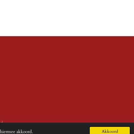
id
 hiermee akkoord.
Akkoord