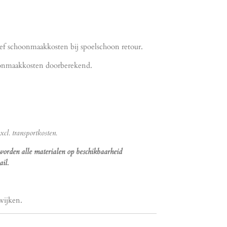
usief schoonmaakkosten bij spoelschoon retour.
hoonmaakkosten doorberekend.
cl. transportkosten.
 worden alle materialen op beschikbaarheid
il.
wijken.