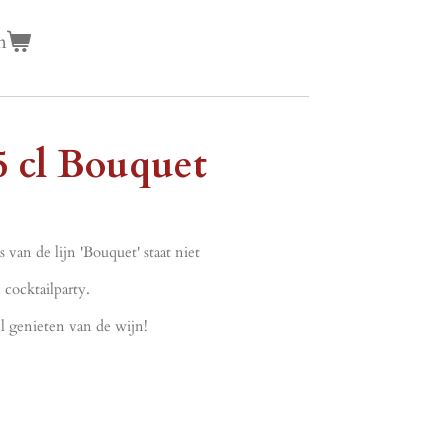
n
5 cl Bouquet
s van de lijn 'Bouquet' staat niet
 cocktailparty.
l genieten van de wijn!