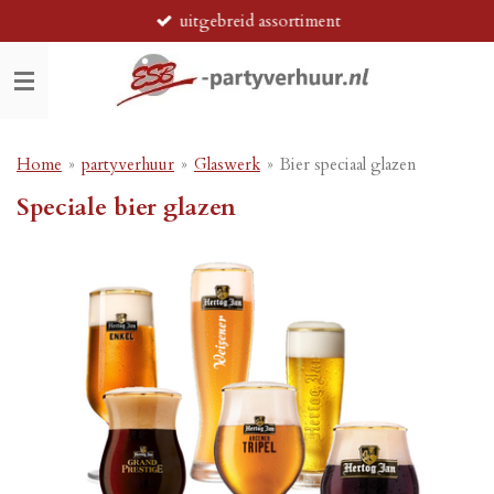
uitgebreid assortiment
Ga
direct
naar
de
hoofdinhoud
Home
»
partyverhuur
»
Glaswerk
»
Bier speciaal glazen
Speciale bier glazen