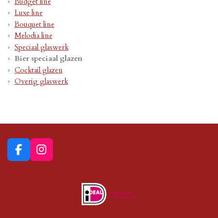
Budget line
Luxe line
Bouquet line
Melodia line
Speciaal glaswerk
Bier speciaal glazen
Cocktail glazen
Overig glaswerk
F
I
a
n
c
s
e
t
b
a
o
g