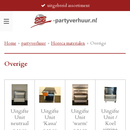
uitgebreid assortiment
Ga
direct
naar
de
hoofdinhoud
Home
»
partyverhuur
»
Horeca materialen
»
Overige
Overige
Uitgifte
Uitgifte
Uitgifte
Uitgifte
Unit
Unit
Unit
Unit /
neutraal
'Kassa'
'warm'
Koel
vitrine