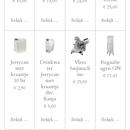
€ 10,00
€ 15,00
€ 24,95
€ 25,00
Bekijk details
Bekijk details
Bekijk details
Bekijk details
Jerrycan
Drinkwa
Vlees
Regaalw
met
ter
Snijmach
agen GN
kraantje
Jerrycan
ine
€ 17,43
10 ltr
met
€ 25,00
kraantje
€ 2,50
tbv.
Ranja
€ 5,00
Bekijk details
Bekijk details
Bekijk details
Bekijk details