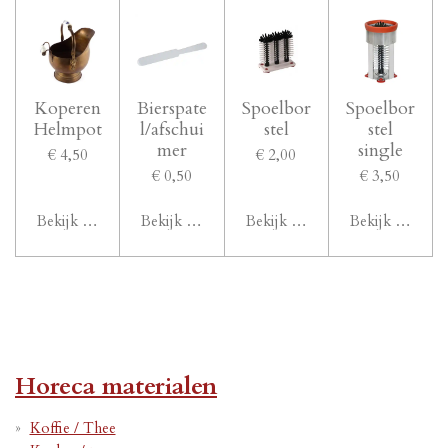
Koperen
Bierspate
Spoelbor
Spoelbor
Helmpot
l/afschui
stel
stel
mer
single
€ 4,50
€ 2,00
€ 0,50
€ 3,50
Bekijk details
Bekijk details
Bekijk details
Bekijk details
Horeca materialen
Koffie / Thee