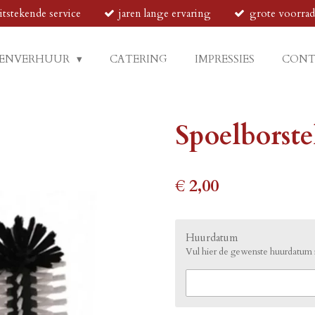
itstekende service
jaren lange ervaring
grote voorra
ENVERHUUR
CATERING
IMPRESSIES
CON
Spoelborste
€ 2,00
Huurdatum
Vul hier de gewenste huurdatu