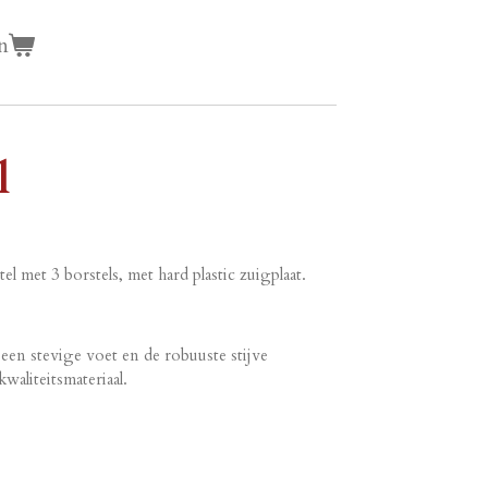
n
l
el met 3 borstels, met hard plastic zuigplaat.
 een stevige voet en de robuuste stijve
waliteitsmateriaal.