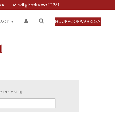
den
veilig betalen met IDEAL
TACT
HUURVOORWAARDEN
l
m in DD-MM-JJJJ