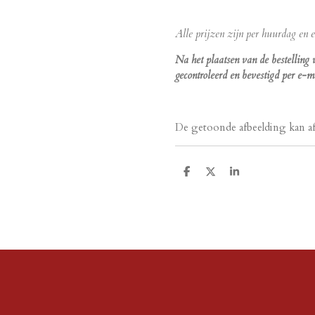
Alle prijzen zijn per huurdag en ex
Na het plaatsen van de bestelling
gecontroleerd en bevestigd per e-ma
De getoonde afbeelding kan a
D
D
S
e
e
h
l
e
a
e
l
r
n
e