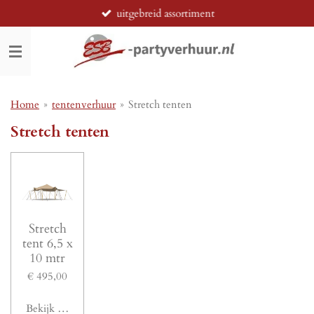
uitgebreid assortiment
Ga
direct
naar
de
hoofdinhoud
Home
»
tentenverhuur
»
Stretch tenten
Stretch tenten
Stretch
tent 6,5 x
10 mtr
€ 495,00
Bekijk details