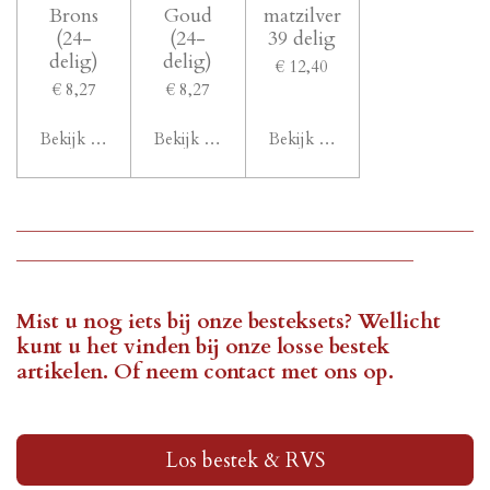
Brons
Goud
matzilver
(24-
(24-
39 delig
delig)
delig)
€ 12,40
€ 8,27
€ 8,27
Bekijk details
Bekijk details
Bekijk details
______________________________________
_________________________________
Mist u nog iets bij onze besteksets? Wellicht
kunt u het vinden bij onze losse bestek
artikelen. Of neem contact met ons op.
Los bestek & RVS