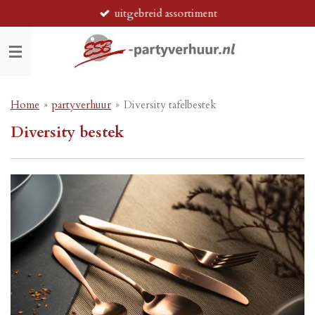
uitgebreid assortiment
Ga
direct
naar
de
hoofdinhoud
Home
»
partyverhuur
»
Diversity tafelbestek
Diversity bestek