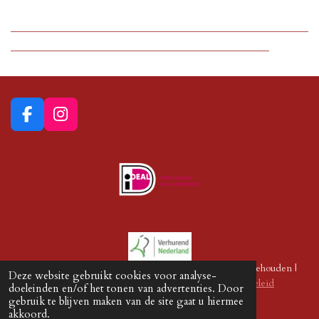
______________________________________
_________________________________
F
I
a
n
c
s
e
t
b
a
o
g
o
r
k
a
m
© 2026 ESB Party- & Tentenverhuur | alle rechten voorbehouden |
Deze website gebruikt cookies voor analyse-
Vacatures
|
Huurvoorwaarden
|
Privacy policy
|
Sponsorbeleid
doeleinden en/of het tonen van advertenties. Door
gebruik te blijven maken van de site gaat u hiermee
akkoord.