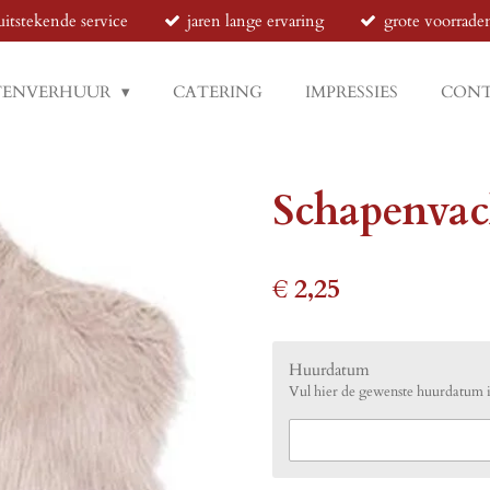
uitstekende service
jaren lange ervaring
grote voorrade
TENVERHUUR
CATERING
IMPRESSIES
CON
Schapenvac
€ 2,25
Huurdatum
Vul hier de gewenste huurdatum