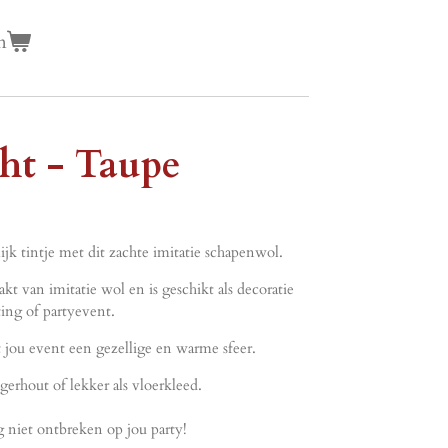
n
ht - Taupe
jk tintje met dit zachte imitatie schapenwol.
kt van imitatie wol en is geschikt als decoratie
ting of partyevent.
 jou event een gezellige en warme sfeer.
gerhout of lekker als vloerkleed.
g niet ontbreken op jou party!