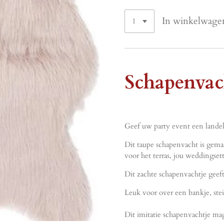
In winkelwage
Schapenvac
Geef uw party event een landeli
Dit taupe schapenvacht is gemaa
voor het terras, jou weddingset
Dit zachte schapenvachtje geeft
Leuk voor over een bankje, stei
Dit imitatie schapenvachtje ma