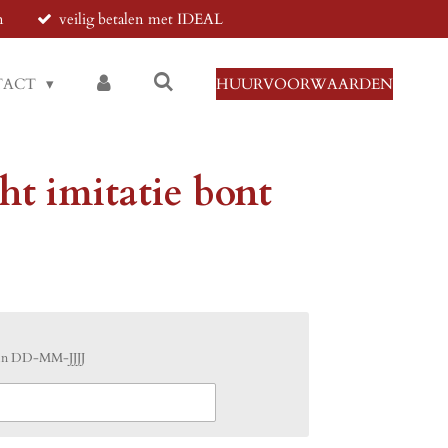
n
veilig betalen met IDEAL
TACT
HUURVOORWAARDEN
ht imitatie bont
 in DD-MM-JJJJ