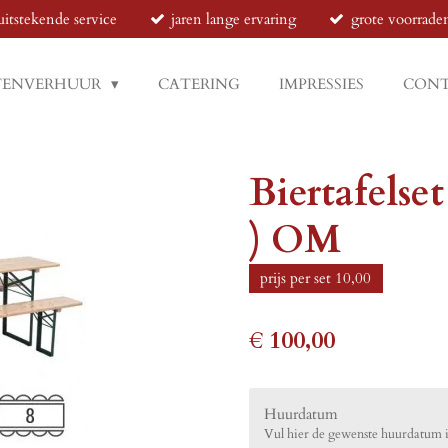
uitstekende service
jaren lange ervaring
grote voorrade
TENVERHUUR
CATERING
IMPRESSIES
CON
Biertafelset
) OM
prijs per set 10,00
€ 100,00
Huurdatum
Vul hier de gewenste huurdatum