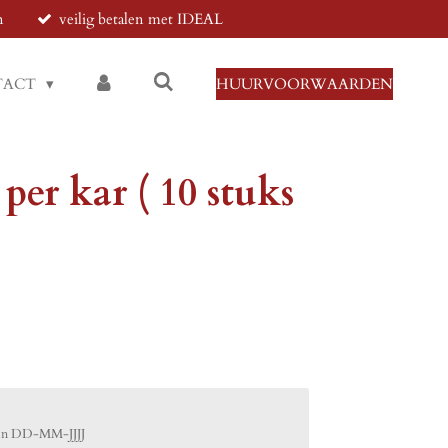
n
veilig betalen met IDEAL
TACT
HUURVOORWAARDEN
 per kar ( 10 stuks
 in DD-MM-JJJJ