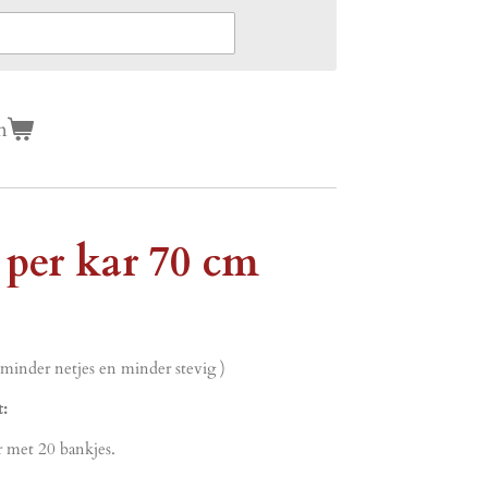
n
t per kar 70 cm
 minder netjes en minder stevig )
t:
r met 20 bankjes.