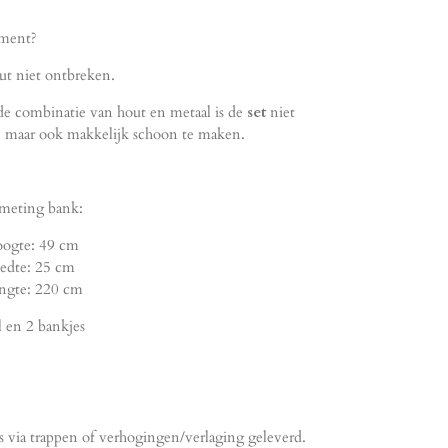
ement?
ut niet ontbreken.
de combinatie van hout en metaal is de
set
niet
ik, maar ook makkelijk schoon te maken.
ing bank:
e: 49 cm
e: 25 cm
e: 220 cm
el en 2 bankjes
ns via trappen of verhogingen/verlaging geleverd.