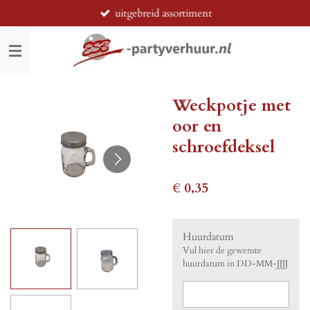
uitgebreid assortiment
Ga
direct
naar
de
hoofdinhoud
Weckpotje met
oor en
schroefdeksel
€ 0,35
Huurdatum
Vul hier de gewenste
huurdatum in DD-MM-JJJJ