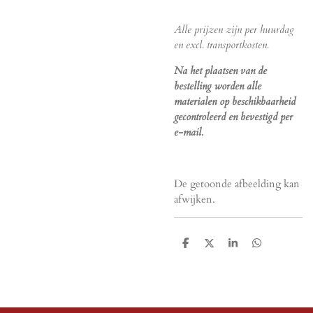
Alle prijzen zijn per huurdag
en excl. transportkosten.
Na het plaatsen van de
bestelling worden alle
materialen op beschikbaarheid
gecontroleerd en bevestigd per
e-mail.
De getoonde afbeelding kan
afwijken.
D
D
S
D
e
e
h
e
l
e
a
l
e
l
r
e
n
e
n