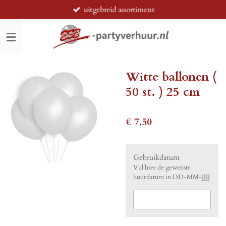
uitgebreid assortiment
Ga
direct
naar
de
hoofdinhoud
Witte ballonen (
50 st. ) 25 cm
€ 7,50
Gebruikdatum
Vul hier de gewenste
huurdatum in DD-MM-JJJJ