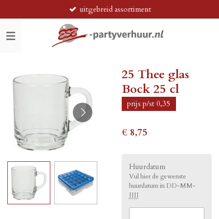
uitgebreid assortiment
Ga
direct
naar
de
hoofdinhoud
25 Thee glas
Bock 25 cl
prijs p/st 0,35
€ 8,75
Huurdatum
Vul hier de gewenste
huurdatum in DD-MM-
JJJJ