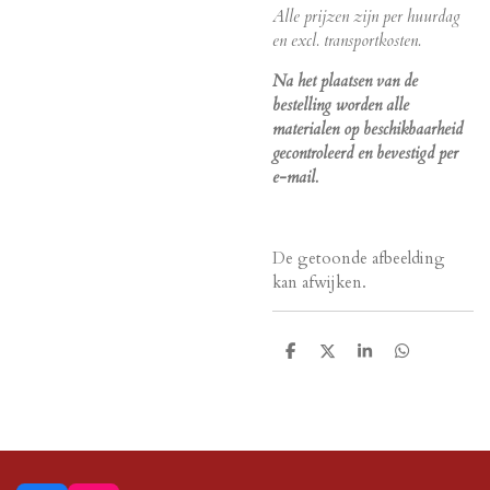
Alle prijzen zijn per huurdag
en excl. transportkosten.
Na het plaatsen van de
bestelling worden alle
materialen op beschikbaarheid
gecontroleerd en bevestigd per
e-mail.
De getoonde afbeelding
kan afwijken.
D
D
S
D
e
e
h
e
l
e
a
l
e
l
r
e
n
e
n