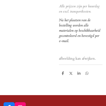
Alle prijzen zijn per huurdag
en excl. transportkosten.
Na het plaatsen van de
bestelling worden alle
materialen op beschikbaarheid
gecontroleerd en bevestigd per
e-mail.
afbeelding kan afwijken.
D
D
S
D
e
e
h
e
l
e
a
l
e
l
r
e
n
e
n