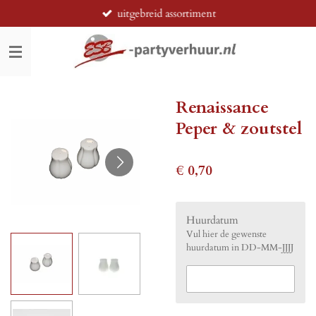
uitgebreid assortiment
Ga
direct
naar
de
hoofdinhoud
Renaissance
Peper & zoutstel
€ 0,70
Huurdatum
Vul hier de gewenste
huurdatum in DD-MM-JJJJ