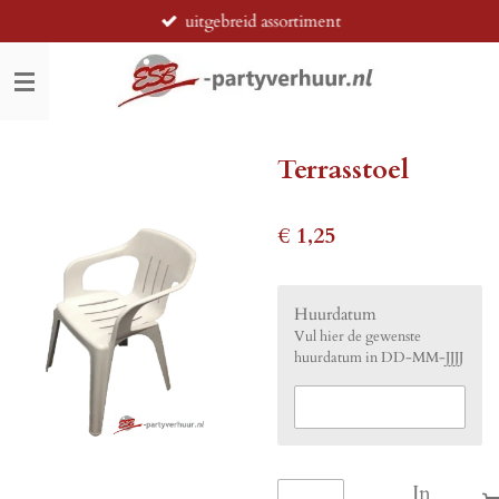
uitgebreid assortiment
Ga
direct
naar
de
hoofdinhoud
Terrasstoel
€ 1,25
Huurdatum
Vul hier de gewenste
huurdatum in DD-MM-JJJJ
In