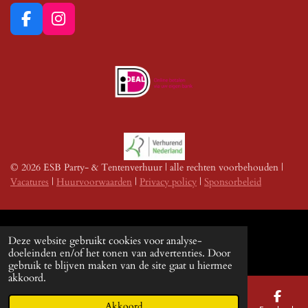
F
I
a
n
c
s
e
t
b
a
o
g
o
r
k
a
m
© 2026 ESB Party- & Tentenverhuur | alle rechten voorbehouden |
Vacatures
|
Huurvoorwaarden
|
Privacy policy
|
Sponsorbeleid
Deze website gebruikt cookies voor analyse-
doeleinden en/of het tonen van advertenties. Door
gebruik te blijven maken van de site gaat u hiermee
akkoord.
Akkoord