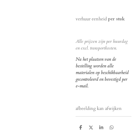
verhuur eenheid
per stuk
Alle prijzen zijn per huurdag
en excl. transportkosten.
Na het plaatsen van de
bestelling worden alle
materialen op beschikbaarheid
gecontroleerd en bevestigd per
e-mail.
afbeelding kan afwijken
D
D
S
D
e
e
h
e