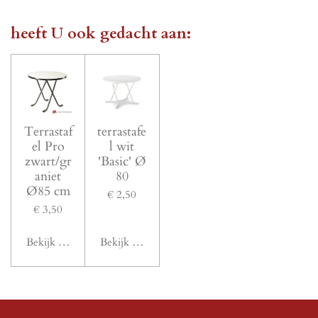
l
e
a
l
e
l
r
e
n
e
n
heeft U ook gedacht aan:
Terrastaf
terrastafe
el Pro
l wit
zwart/gr
'Basic' Ø
aniet
80
Ø85 cm
€ 2,50
€ 3,50
Bekijk details
Bekijk details