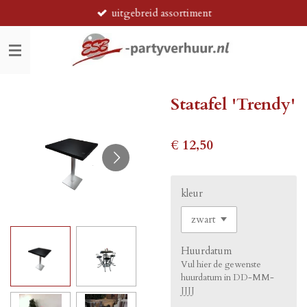
uitgebreid assortiment
Ga
direct
naar
de
hoofdinhoud
Statafel 'Trendy'
€ 12,50
kleur
Huurdatum
Vul hier de gewenste
huurdatum in DD-MM-
JJJJ