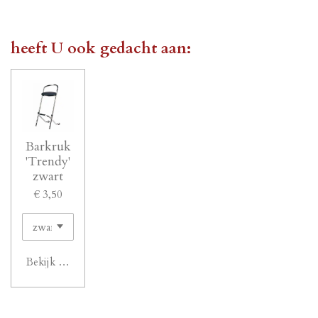
e
e
h
e
l
e
a
l
e
l
r
e
n
e
n
heeft U ook gedacht aan:
Barkruk
'Trendy'
zwart
€ 3,50
Bekijk details