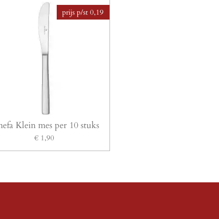
prijs p/st 0,19
efa Klein mes per 10 stuks
€ 1,90