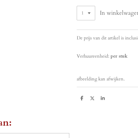
In winkelwage
De prijs van dit artikel is incl
Verhuureenheid:
per stuk
afbeelding kan afwijken.
D
D
S
e
e
h
l
e
a
e
l
r
n
e
an: