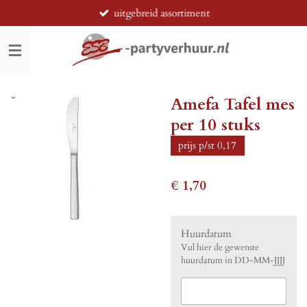
uitgebreid assortiment
Ga
direct
naar
de
hoofdinhoud
Amefa Tafel mes
per 10 stuks
prijs p/st 0,17
€ 1,70
Huurdatum
Vul hier de gewenste
huurdatum in DD-MM-JJJJ