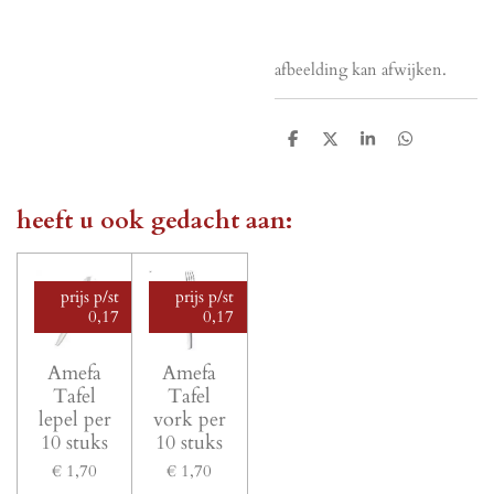
afbeelding kan afwijken.
D
D
S
D
e
e
h
e
l
e
a
l
e
l
r
e
n
e
n
heeft u ook gedacht aan:
prijs p/st
prijs p/st
0,17
0,17
Amefa
Amefa
Tafel
Tafel
lepel per
vork per
10 stuks
10 stuks
€ 1,70
€ 1,70