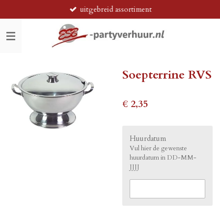
uitgebreid assortiment
Ga
direct
naar
de
hoofdinhoud
Soepterrine RVS
€ 2,35
Huurdatum
Vul hier de gewenste
huurdatum in DD-MM-
JJJJ