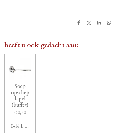
D
D
S
D
e
e
h
e
l
e
a
l
e
l
r
e
n
e
n
heeft u ook gedacht aan:
Soep
opschep
lepel
(buffet)
€ 0,50
Bekijk details