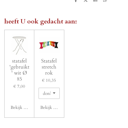
D
D
S
D
e
e
h
e
l
e
a
l
e
l
r
e
n
e
n
heeft U ook gedacht aan:
statafel
Statafel
'gebruikt
stretch
' wit Ø
rok
85
€ 10,35
€ 7,00
Bekijk details
Bekijk details