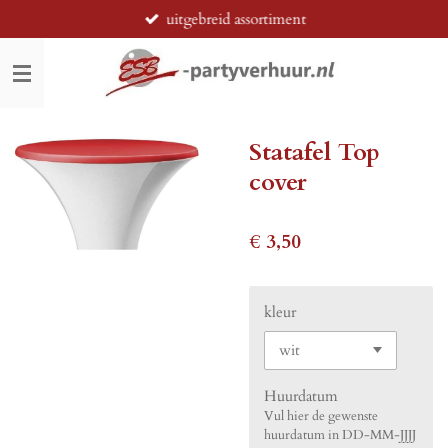
uitgebreid assortiment
Ga
direct
naar
de
hoofdinhoud
Statafel Top
cover
€ 3,50
kleur
Huurdatum
Vul hier de gewenste
huurdatum in DD-MM-JJJJ