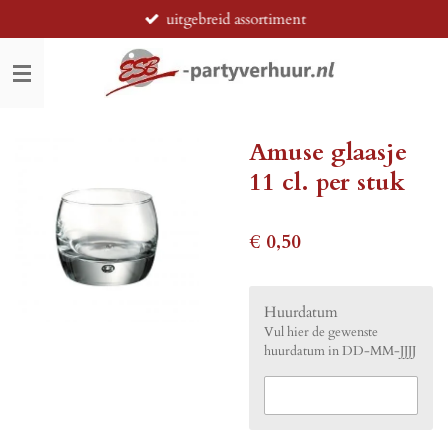
uitgebreid assortiment
Ga
direct
naar
de
hoofdinhoud
Amuse glaasje
11 cl. per stuk
€ 0,50
Huurdatum
Vul hier de gewenste
huurdatum in DD-MM-JJJJ