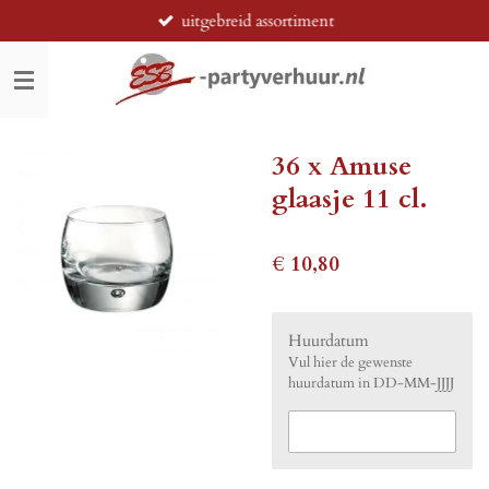
uitgebreid assortiment
Ga
direct
naar
de
hoofdinhoud
36 x Amuse
glaasje 11 cl.
€ 10,80
Huurdatum
Vul hier de gewenste
huurdatum in DD-MM-JJJJ