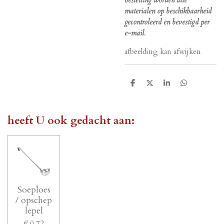
bestelling worden alle
materialen op beschikbaarheid
gecontroleerd en bevestigd per
e-mail.
afbeelding kan afwijken
D
D
S
D
e
e
h
e
l
e
a
l
e
l
r
e
n
e
n
heeft U ook gedacht aan:
Soeploes
/ opschep
lepel
€ 0,72