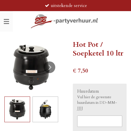
uitstekende service
Ga
direct
naar
de
hoofdinhoud
Hot Pot /
Soepketel 10 ltr
€ 7,50
Huurdatum
Vul hier de gewenste
huurdatum in DD-MM-
JJJJ