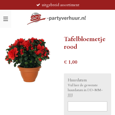
uitgebreid assortiment
Ga
direct
naar
de
hoofdinhoud
Tafelbloemetje
rood
€ 1,00
Huurdatum
Vul hier de gewenste
huurdatum in DD-MM-
JJJJ