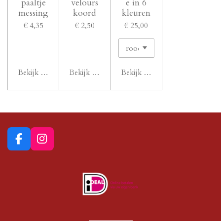
paaltje
velours
e in 6
messing
koord
kleuren
€ 4,35
€ 2,50
€ 25,00
Bekijk details
Bekijk details
Bekijk details
F
I
a
n
c
s
e
t
b
a
o
g
o
r
k
a