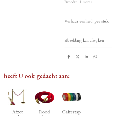
Breedte: 1 meter
Verhuur eenheid:
per stuk
afbeelding kan afwijken
D
D
S
D
e
e
h
e
l
e
a
l
e
l
r
e
n
e
n
heeft U ook gedacht aan:
Afzet
Rood
Gaffertap