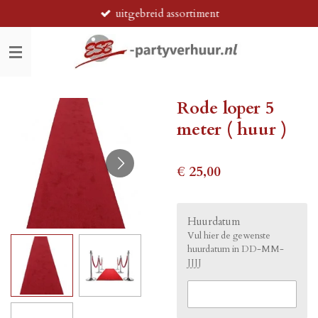
uitgebreid assortiment
Ga
direct
naar
de
hoofdinhoud
Rode loper 5
meter ( huur )
€ 25,00
Huurdatum
Vul hier de gewenste
huurdatum in DD-MM-
JJJJ