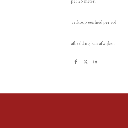
per 25 meter.
verkoop eenheid per rol
afbeelding kan afwijken
D
D
S
e
e
h
l
e
a
e
l
r
n
e