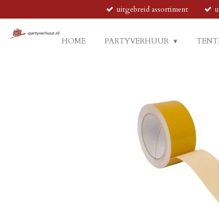
uitgebreid assortiment
u
Ga
direct
naar
HOME
PARTYVERHUUR
TENT
de
hoofdinhoud