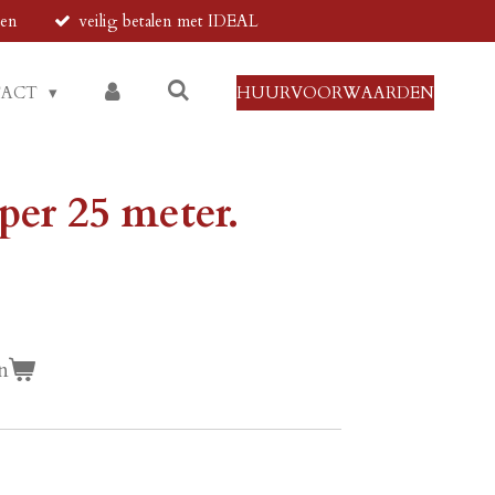
den
veilig betalen met IDEAL
TACT
HUURVOORWAARDEN
 per 25 meter.
n