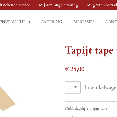
itstekende service
jaren lange ervaring
grote voorra
ENVERHUUR
CATERING
IMPRESSIES
CON
Tapijt tape
€ 25,00
In winkelwage
Dubbelzijdige Tapijt tape