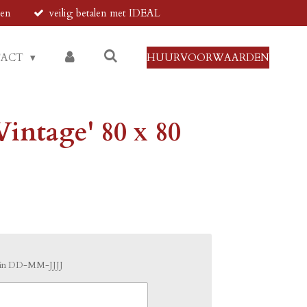
den
veilig betalen met IDEAL
TACT
HUURVOORWAARDEN
Vintage' 80 x 80
m in DD-MM-JJJJ