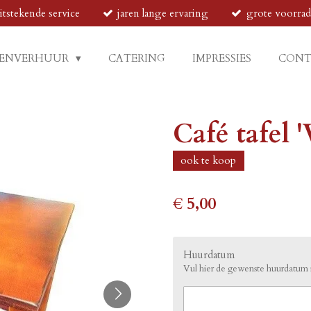
itstekende service
jaren lange ervaring
grote voorra
ENVERHUUR
CATERING
IMPRESSIES
CON
Café tafel '
ook te koop
€ 5,00
Huurdatum
Vul hier de gewenste huurdatu