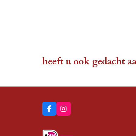
heeft u ook gedacht a
F
I
a
n
c
s
e
t