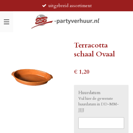
uitgebreid assortiment
Ga
direct
naar
de
hoofdinhoud
Terracotta
schaal Ovaal
€ 1,20
Huurdatum
Vul hier de gewenste
huurdatum in DD-MM-
JJJJ