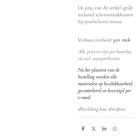
De prijs van dit artikel geldt
inclusief schoonmaakkosten
bij spoelschoon retour.
Verhuur eenheid:
per stuk
Alle prijzen zijn per huurdag
en excl. transportkosten.
Na het plaatsen van de
bestelling worden alle
materialen op beschikbaarheid
gecontroleerd en bevestigd per
e-mail.
afbeelding kan afwijken.
D
D
S
D
e
e
h
e
l
e
a
l