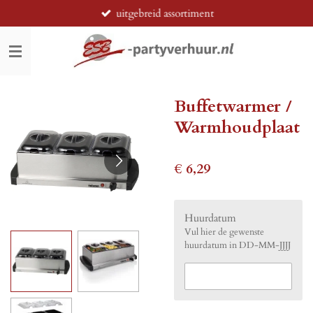
uitgebreid assortiment
Ga
direct
naar
de
hoofdinhoud
Buffetwarmer /
Warmhoudplaat
€ 6,29
Huurdatum
Vul hier de gewenste
huurdatum in DD-MM-JJJJ