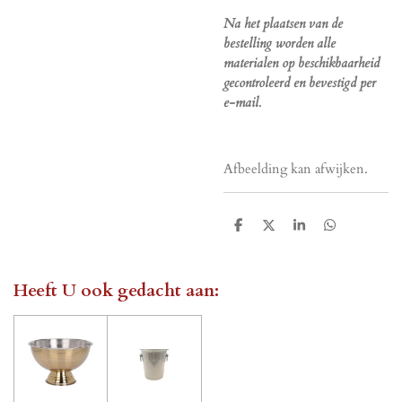
Na het plaatsen van de
bestelling worden alle
materialen op beschikbaarheid
gecontroleerd en bevestigd per
e-mail.
Afbeelding kan afwijken.
D
D
S
D
e
e
h
e
l
e
a
l
e
l
r
e
n
e
n
Heeft U ook gedacht aan: