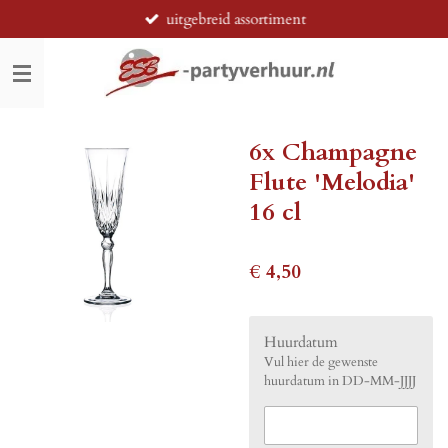
uitgebreid assortiment
Ga
direct
naar
de
hoofdinhoud
6x Champagne
Flute 'Melodia'
16 cl
€ 4,50
Huurdatum
Vul hier de gewenste
huurdatum in DD-MM-JJJJ