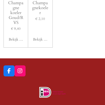
Champa
Champa
gne
gnekoele
koeler
r
Goud/R
€ 2,10
VS
€ 9,40
Bekijk details
Bekijk details
F
I
a
n
c
s
e
t
b
a
o
g
o
r