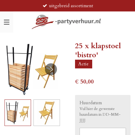
uitgebreid assortiment
Ga
direct
naar
de
hoofdinhoud
25 x klapstoel
'bistro'
Actie
€ 50,00
Huurdatum
Vul hier de gewenste
huurdatum in DD-MM-
JJJJ