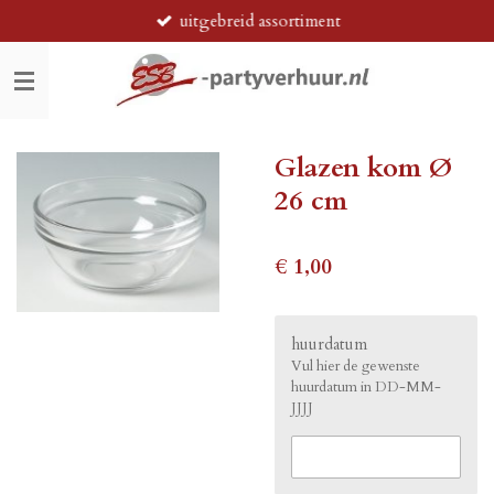
uitgebreid assortiment
Ga
direct
naar
de
hoofdinhoud
Glazen kom Ø
26 cm
€ 1,00
huurdatum
Vul hier de gewenste
huurdatum in DD-MM-
JJJJ