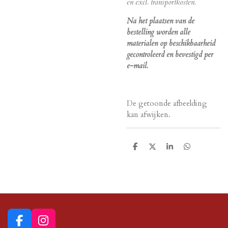
en excl. transportkosten.
Na het plaatsen van de
bestelling worden alle
materialen op beschikbaarheid
gecontroleerd en bevestigd per
e-mail.
De getoonde afbeelding
kan afwijken.
D
D
S
D
e
e
h
e
l
e
a
l
e
l
r
e
n
e
n
F
I